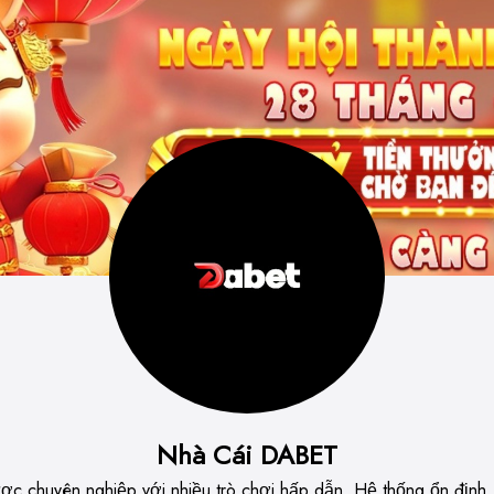
Nhà Cái DABET
 chuyên nghiệp với nhiều trò chơi hấp dẫn. Hệ thống ổn định, 