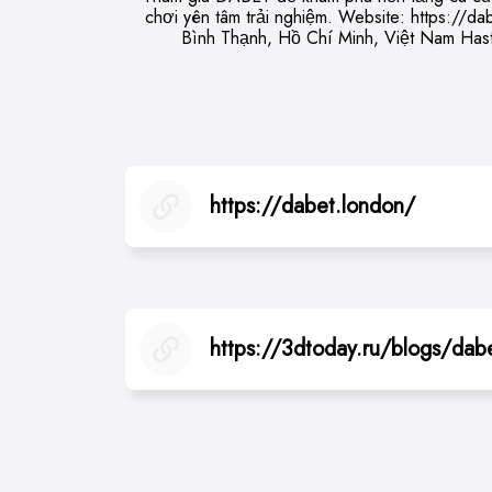
chơi yên tâm trải nghiệm. Website: https://da
Bình Thạnh, Hồ Chí Minh, Việt Nam
https://dabet.london/
https://3dtoday.ru/blogs/dab