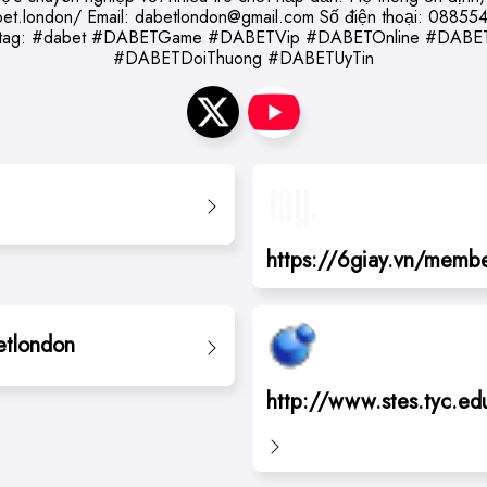
bet.london/ Email:
dabetlondon@gmail.com
Số điện thoại: 088554
 Hastag: #dabet #DABETGame #DABETVip #DABETOnline #DA
#DABETDoiThuong #DABETUyTin
https://6giay.vn/memb
etlondon
http://www.stes.tyc.ed
hp?t=1775546762&ui