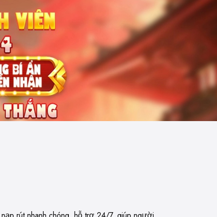
nạp rút nhanh chóng, hỗ trợ 24/7, giúp người